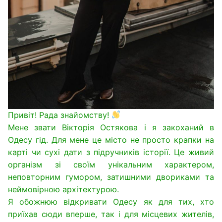
Привіт! Рада знайомству!
Мене звати Вікторія Остякова і я закоханий в
Одесу гід. Для мене це місто не просто крапки на
карті чи сухі дати з підручників історії. Це живий
організм зі своїм унікальним характером,
неповторним гумором, затишними двориками та
неймовірною архітектурою.
Я обожнюю відкривати Одесу як для тих, хто
приїхав сюди вперше, так і для місцевих жителів,