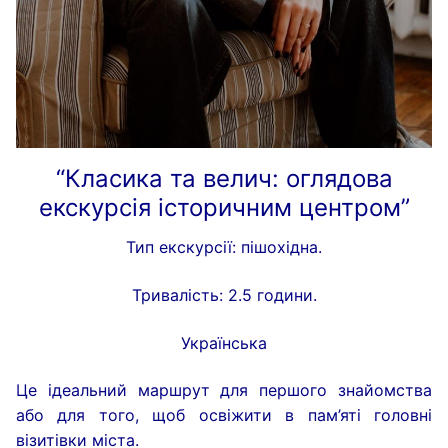
“Класика та велич: оглядова
екскурсія історичним центром”
Тип екскурсії: пішохідна.
Тривалість: 2.5 години.
Українська
Це ідеальний маршрут для першого знайомства
або для того, щоб освіжити в пам’яті головні
візитівки міста.