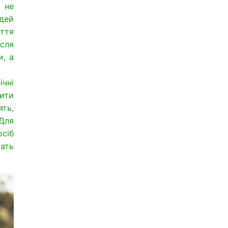
 не
юдей
уття
сля
и, а
ічні
рити
ять,
 Для
сіб
ать