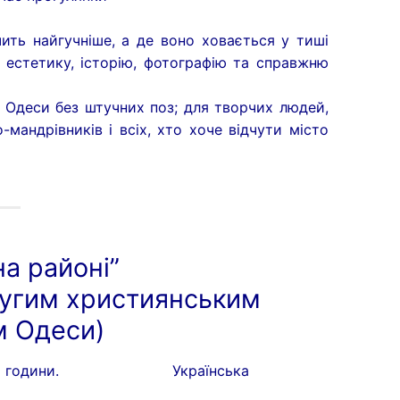
чить найгучніше, а де воно ховається у тиші
 естетику, історію, фотографію та справжню
з Одеси без штучних поз; для творчих людей,
-мандрівників і всіх, хто хоче відчути місто
а районі”
ругим християнським
 Одеси)
5 години.
Українська