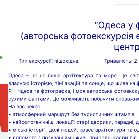
“Одеса у 
(авторська фотоекскурсія
центр
ів
Тип екскурсії: пішохідна.
Тривалість: 2
Одеса – це не лише архітектура та море. Це світ
власною історією, тіні акацій та сонце, що живе на
Я – гідеса та фотографка, і моя авторська фотоекск
сухими фактами. Це можливість побачити справжн
На вас чекає:
• атмосферний маршрут без туристичних штампів
• найфотогенічніші локації: старі дворики, парадні,
• міські історії , долі людей, краса архітектури та о
• допомога з позуванням і живі, природні кадри під