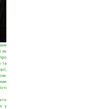
ене
і як
про
и та
рії,
ом.
ими
сті
хто
о у