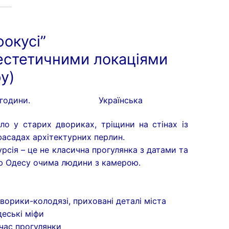
фокусі”
 естетичними локаціями
у)
 години.
Українська
ло у старих двориках, тріщини на стінах із
 фасадах архітектурних перлин.
урсія – це не класична прогулянка з датами та
ю Одесу очима людини з камерою.
 дворики-колодязі, приховані деталі міста
деські міфи
 час прогулянки