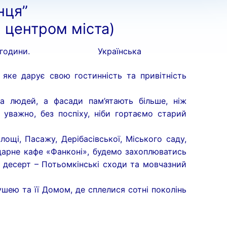
нця”
я центром міста)
 години.
Українська
, яке дарує свою гостинність та привітність
за людей, а фасади пам’ятають більше, ніж
 уважно, без поспіху, ніби гортаємо старий
ощі, Пасажу, Дерібасівської, Міського саду,
дарне кафе «Фанконі», будемо захоплюватись
 десерт – Потьомкінські сходи та мовчазний
шею та її Домом, де сплелися сотні поколінь