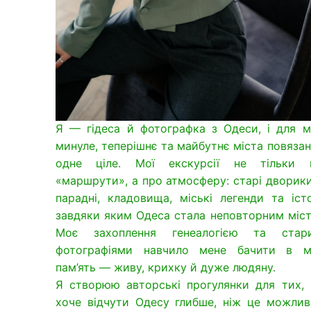
Я — гідеса й фотографка з Одеси, і для м
минуле, теперішнє та майбутнє міста повязан
одне ціле. Мої екскурсії не тільки 
«маршрути», а про атмосферу: старі дворик
парадні, кладовища, міські легенди та істо
завдяки яким Одеса стала неповторним міст
Моє захоплення генеалогією та стар
фотографіями навчило мене бачити в мі
пам’ять — живу, крихку й дуже людяну.
Я створюю авторські прогулянки для тих, 
хоче відчути Одесу глибше, ніж це можлив