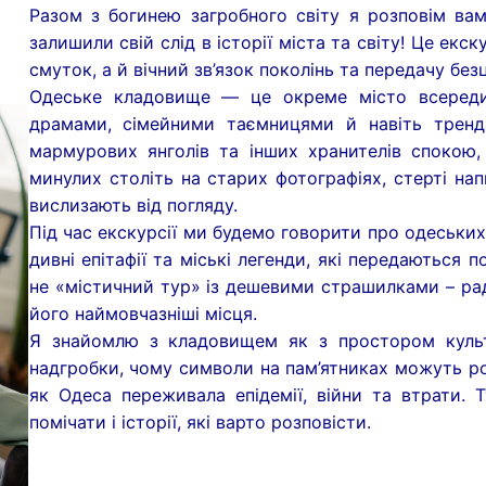
Разом з богинею загробного світу я розповім вам 
залишили свій слід в історії міста та світу! Це екск
смуток, а й вічний зв’язок поколінь та передачу безц
Одеське кладовище — це окреме місто всередин
драмами, сімейними таємницями й навіть тренд
мармурових янголів та інших хранителів спокою,
минулих століть на старих фотографіях, стерті нап
вислизають від погляду.
Під час екскурсії ми будемо говорити про одеських 
дивні епітафії та міські легенди, які передаються 
не «містичний тур» із дешевими страшилками – рад
його наймовчазніші місця.
Я знайомлю з кладовищем як з простором культ
надгробки, чому символи на пам’ятниках можуть ро
як Одеса переживала епідемії, війни та втрати. 
помічати і історії, які варто розповісти.