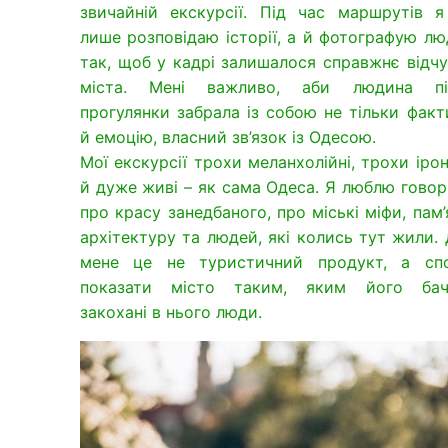
звичайній екскурсії. Під час маршрутів я
лише розповідаю історії, а й фотографую л
так, щоб у кадрі залишалося справжнє відч
міста. Мені важливо, аби людина пі
прогулянки забрала із собою не тільки факт
й емоцію, власний зв’язок із Одесою.
Мої екскурсії трохи меланхолійні, трохи ірон
й дуже живі – як сама Одеса. Я люблю гово
про красу занедбаного, про міські міфи, пам’
архітектуру та людей, які колись тут жили.
мене це не туристичний продукт, а спо
показати місто таким, яким його бач
закохані в нього люди.