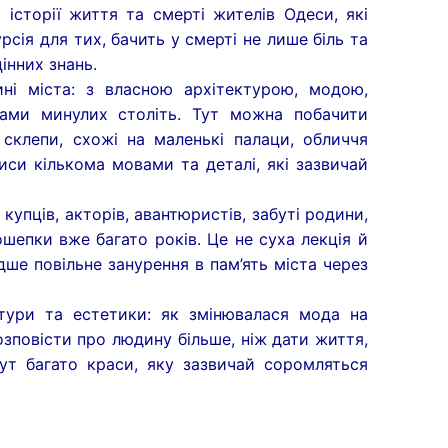
історії життя та смерті жителів Одеси, які
урсія для тих, бачить у смерті не лише біль та
інних знань.
і міста: з власною архітектурою, модою,
ами минулих століть. Тут можна побачити
 склепи, схожі на маленькі палаци, обличчя
иси кількома мовами та деталі, які зазвичай
купців, акторів, авантюристів, забуті родини,
пошепки вже багато років. Це не суха лекція й
ше повільне занурення в пам’ять міста через
ури та естетики: як змінювалася мода на
зповісти про людину більше, ніж дати життя,
Тут багато краси, яку зазвичай соромляться