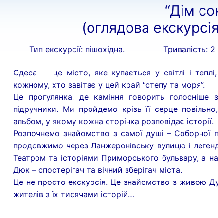
“Дім со
(оглядова екскурсі
Тип екскурсії: пішохідна.
Тривалість: 2
Одеса — це місто, яке купається у світлі і теплі
кожному, хто завітає у цей край “степу та моря”.
Це прогулянка, де каміння говорить голосніше 
підручники. Ми пройдемо крізь її серце повільно,
альбом, у якому кожна сторінка розповідає історії.
Розпочнемо знайомство з самої душі – Соборної пл
продовжимо через Ланжеронівську вулицю і леген
Театром та історіями Приморського бульвару, а на
Дюк – спостерігач та вічний зберігач міста.
Це не просто екскурсія. Це знайомство з живою Ду
жителів з їх тисячами історій…