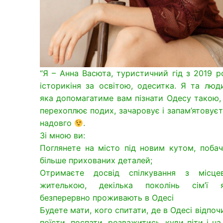
“Я – Анна Васюта, туристичний гід з 2019 р
історикіня за освітою, одеситка. Я та люд
яка допомагатиме вам пізнати Одесу такою,
перехоплює подих, зачаровує і запам’ятовує
надовго
.
Зі мною ви:
Поглянете на місто під новим кутом, побач
більше прихованих деталей;
Отримаєте досвід спілкування з місце
жителькою, декілька поколінь сім’ї я
безперервно проживають в Одесі
Будете мати, кого спитати, де в Одесі відпоч
поїсти, поспати, розважитись, куди піти і н