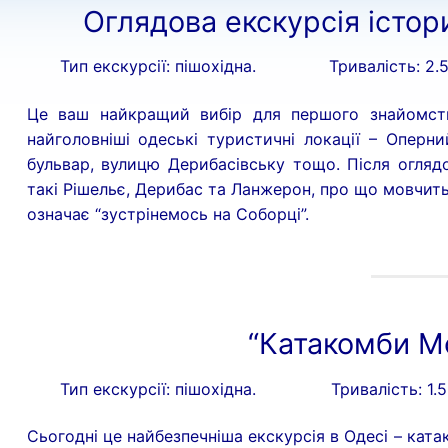
Оглядова екскурсія істо
Тип екскурсії: пішохідна.
Тривалість: 2.
Це ваш найкращий вибір для першого знайомств
найголовніші одеські туристичні локації – Оперн
бульвар, вулицю Дерибасівську тощо. Після оглядо
такі Рішельє, Дерибас та Ланжерон, про що мовчить
означає “зустрінемось на Соборці”.
“Катакомби М
Тип екскурсії: пішохідна.
Тривалість: 1.
Сьогодні це найбезпечніша екскурсія в Одесі – ката