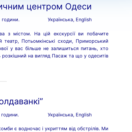
ричним центром Одеси
5 години.
Українська, English
а з містом. На цій екскурсії ви побачите
ий театр, Потьомкінські сходи, Приморський
вої у вас більше не залишиться питань, хто
 розкішний на вигляд Пасаж та що у одеситів
олдаванкі”
5 години.
Українська, English
комби є водночас і укриттям від обстрілів. Ми