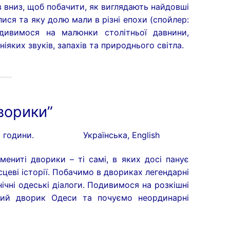
в вниз, щоб побачити, як виглядають найдовші
илися та яку долю мали в різні епохи (спойлер:
дивимося на малюнки столітньої давнини,
ніяких звуків, запахів та природнього світла.
ворики”
5 години.
Українська, English
мениті дворики – ті самі, в яких досі панує
сцеві історії. Побачимо в двориках легендарні
нічні одеські діалоги. Подивимося на розкішні
іший дворик Одеси та почуємо неординарні