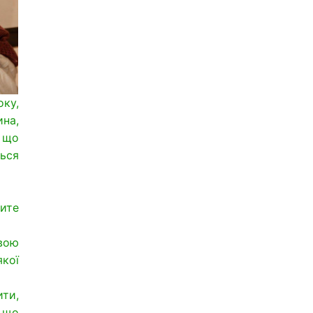
оку,
ина,
 що
ться
ите
вою
кої
ити,
а що