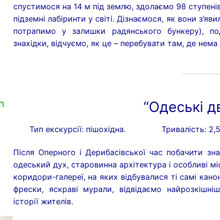
спустимося на 14 м під землю, здолаємо 98 ступені
підземні лабіринти у світі. Дізнаємося, як вони з’яв
потрапимо у залишки радянського бункеру), по
знахідки, відчуємо, як це – перебувати там, де нема 
h
“Одеські д
Тип екскурсії: пішохідна.
Тривалість: 2,
Після Оперного і Дерибасівської час побачити зна
одеський дух, старовинна архітектура і особливі мі
коридори-галереї, на яких відбувалися ті самі кано
фрески, яскраві мурали, відвідаємо найрозкішн
історії жителів.